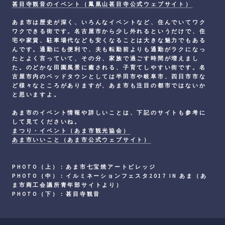
甚目寺観音のイベント（鳳凰山甚目寺公式ウェブサイト）
あま市は歴史が深く、いろんなイベントなど、住んでいてワク
ワクできる街です。名古屋市から少し外れるというだけで、住
宅や家賃、駐車場代なども安くなることは大きな魅力でもある
んです。通勤にも便利で、夫も転勤前よりも通勤がラクになっ
たとよく言っていて、その分、家族で過ごす時間が増えまし
た。のどかな田園風景に癒される、子育てしやすい街です。名
古屋市内のベッドタウンとしては半田市や岐阜市、四日市市な
ど様々なところがありますが、あま市も注目の都市ではないか
と思いますよ。
あま市のイベント情報や詳しいことは、下記のサイトも参考に
して見てくださいね。
まつり・イベント（あま市観光協会）
あま市いいこと（あま市公式ウェブサイト）
PHOTO（上）：あま市七宝焼アートビレッジ
PHOTO（中）：イルミネーションフェスタ2017 IN あま（あ
ま市商工会議所青年部サイトより）
PHOTO（下）：甚目寺観音