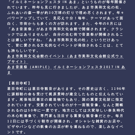
「イルミネーションフェスタ IN あま」というものが毎年開催さ
れています。昨年も見に行きましたが、あま市美和文化の杜、
ふれあいの森一帯が約30万球の灯りで埋め尽くされます。年々
パワーアップしていて、見応え十分！毎年、テーマがあって面
白く、市街からも多くの方が訪れます。また、今年の8月には
「あま音楽祭」があま市美和文化会館で開催されます。クラシ
ックではありませんが、自分の住む街で音楽祭が開催されるこ
とは嬉しいですね。「あま市美和文化の杜」というだけあっ
て、皆に愛される文化的なイベントが発信されることは、とて
も誇らしいです。
あま市美和文化会館のイベント（あま市美和文化会館公式ウェ
ブサイト）
あま音楽祭（AMIPLE）
イルミネーションフェスタ2017 IN あ
ま
【甚目寺町】
甚目寺町には甚目寺観音があります。その歴史は古く、1196年
に源頼朝の命を受けて梶原景時が建立したものと伝えられてい
ます。尾張地区最古の建造物でもあり、国の重要文化財に指定
されています。安置されているのが十一面観音像。なんと開帳
されるのは50年に一度です。地方にしては大変珍しい奈良時代
の木心乾漆像で、専門家も注目する重要な観音像だとか。毎月
12日には手づくり朝市が開催され、オシャレな雑貨のお店や、
ピザやパンなどの飲食のお店が軒を連ねるので、楽しみなイベ
ントです。