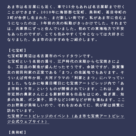
あま市は名古屋にも近く、車で15分もあれば名古屋駅まで行く
ことができます。2010年に海部郡七宝町、美和町、甚目寺町の
3町が合併し生まれた、まだ新しい街です。私があま市に住むよ
うになったのは、3年前の夫の転勤がきっかけでした。それまで
は、兵庫県にずっと住んでいました。初めての東海地方で不安
もあったのですが、とても住みやすくて今となっては大好きに
なりました。あま市のおすすめをご紹介します。
【七宝町】
七宝町駅周辺は名古屋市のベッドタウンです。
七宝町という名前の通り、江戸時代の末期から七宝焼きによ
る、工芸品の製造が盛んだったそうです。余談ですが、加賀藩
主の前田利家の正室である「まつ」の生誕地でもあります。そ
ういえば何年か前、大河ドラマの「利家とまつ」にハマってい
ました。ちなみに毎週日曜日に七宝焼アートビレッジ内で「あ
ま市軽トラ市」というものが開催されています。これは、あま
市近郊の農家さんによる新鮮野菜を出品をはじめ、砥ぎ屋、知
多の魚屋、ポン菓子、団子など20軒などが軒を連ねます。ここ
のお野菜が美味しいので、それをおめあてに、我が家は頻繁に
訪れています。
七宝焼アートビレッジのイベント（あま市七宝焼アートビレッ
ジ公式ウェブサイト）
【美和町】