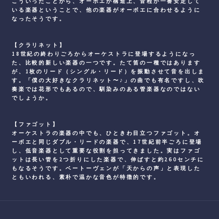
こういったことから、オーボエが構造上、音程が一番安定して
いる楽器ということで、他の楽器がオーボエに合わせるように
なったそうです。
【クラリネット】
18世紀の終わりごろからオーケストラに登場するようになっ
た、比較的新しい楽器の一つです。たて笛の一種ではあります
が、1枚のリード（シングル・リード）を振動させて音を出しま
す。「僕の大好きなクラリネット〜♪」の曲でも有名ですし、吹
奏楽では花形でもあるので、馴染みのある管楽器なのではない
でしょうか。
【ファゴット】
オーケストラの楽器の中でも、ひときわ目立つファゴット。オ
ーボエと同じダブル・リードの楽器で、17世紀前半ごろに登場
し、低音楽器として重要な役割を担ってきました。実はファゴ
ットは長い管を2つ折りにした楽器で、伸ばすと約260センチに
もなるそうです。ベートーヴェンが「天からの声」と表現した
ともいわれる、素朴で温かな音色が特徴的です。