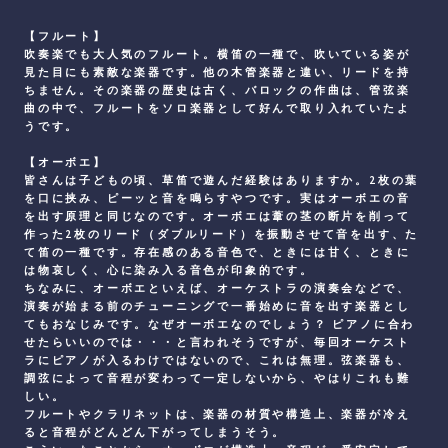
【フルート】
吹奏楽でも大人気のフルート。横笛の一種で、吹いている姿が
見た目にも素敵な楽器です。他の木管楽器と違い、リードを持
ちません。その楽器の歴史は古く、バロックの作曲は、管弦楽
曲の中で、フルートをソロ楽器として好んで取り入れていたよ
うです。
【オーボエ】
皆さんは子どもの頃、草笛で遊んだ経験はありますか。2枚の葉
を口に挟み、ピーッと音を鳴らすやつです。実はオーボエの音
を出す原理と同じなのです。オーボエは葦の茎の断片を削って
作った2枚のリード（ダブルリード）を振動させて音を出す、た
て笛の一種です。存在感のある音色で、ときには甘く、ときに
は物哀しく、心に染み入る音色が印象的です。
ちなみに、オーボエといえば、オーケストラの演奏会などで、
演奏が始まる前のチューニングで一番始めに音を出す楽器とし
てもおなじみです。なぜオーボエなのでしょう？ ピアノに合わ
せたらいいのでは・・・と言われそうですが、毎回オーケスト
ラにピアノが入るわけではないので、これは無理。弦楽器も、
調弦によって音程が変わって一定しないから、やはりこれも難
しい。
フルートやクラリネットは、楽器の材質や構造上、楽器が冷え
ると音程がどんどん下がってしまうそう。