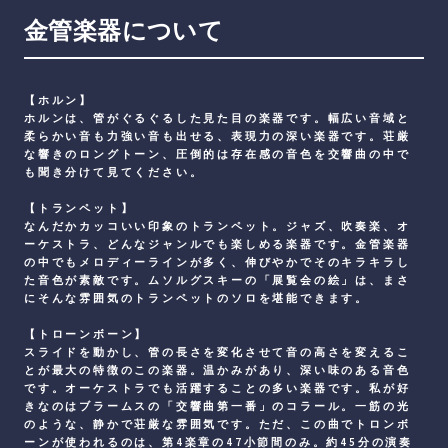
金管楽器について
【ホルン】
ホルンは、管がぐるぐるした見た目の楽器です。幅広い音域と
柔らかい音も力強い音も出せる、表現力の深い楽器です。荘厳
な響きのロングトーン、圧倒的は存在感の音色を交響曲の中で
も聞き分けて見てください。
【トランペット】
なんだかカッコいい印象のトランペット。ジャズ、吹奏楽、オ
ーケストラ、どんなジャンルでも楽しめる楽器です。金管楽器
の中でもメロディーラインが多く、伸びやかでそのキラキラし
た音色が素敵です。ムソルグスキーの「展覧会の絵」は、まさ
にそんな雰囲気のトランペットのソロを堪能できます。
【トローンボーン】
スライドを動かし、管の長さを変化させて音の高さを変えるこ
とが最大の特徴のこの楽器。温かみがあり、深い味のある音色
です。オーケストラでも活躍することの多い楽器です。私が好
きなのはブラームスの「交響曲第一番」のコラール。一筋の光
のような、静かで荘厳な雰囲気です。ただ、この曲でトロンボ
ーンが使われるのは、第4楽章の47小節間のみ。約45分の演奏